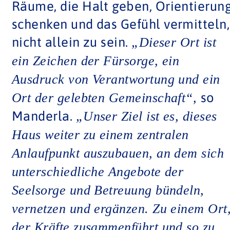
einem deutschen Zentrum in der Fern
wird.“
Ein herzliches Dankeschön und die
besten Wünsche zur Eröffnung
übermittelte Oberstleutnant
Michael Wuttig in Vertretung des
Kommandeurs der Panzerbrigade 45
Brigadegeneral Christoph Huber.
Dabei strich er in seinem Grußwort
heraus, dass die Begegnungsstätte
die erste größere Einrichtung für die
Soldatinnen und Soldaten vor Ort se