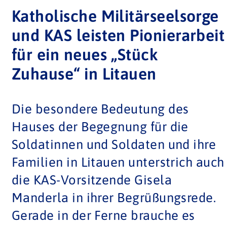
schenken und das Gefühl vermitteln,
nicht allein zu sein.
„Dieser Ort ist
ein Zeichen der Fürsorge, ein
Ausdruck von Verantwortung und ein
so
Ort der gelebten Gemeinschaft“,
Manderla.
„Unser Ziel ist es, dieses
Haus weiter zu einem zentralen
Anlaufpunkt auszubauen, an dem sich
unterschiedliche Angebote der
Seelsorge und Betreuung bündeln,
vernetzen und ergänzen. Zu einem Ort
der Kräfte zusammenführt und so zu