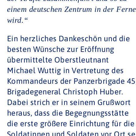
und ihr gerade für die
außerdienstliche Gemeinschafts-
und Kameradschaftspflege sowie in
der Familienarbeit eine überaus
wichtige Rolle zukomme. Daran
anknüpfend sicherte er der
Katholischen Militärseelsorge sowie
der KAS die Unterstützung der
Brigade für den weiteren Ausbau de
Angebots zu.