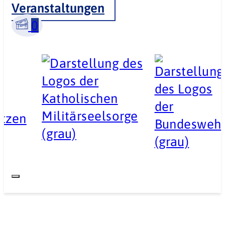
Veranstaltungen
0
ützen