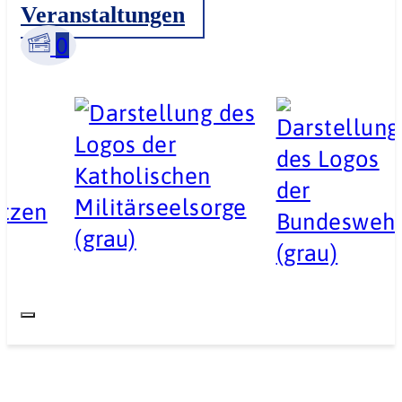
Veranstaltungen
0
ützen