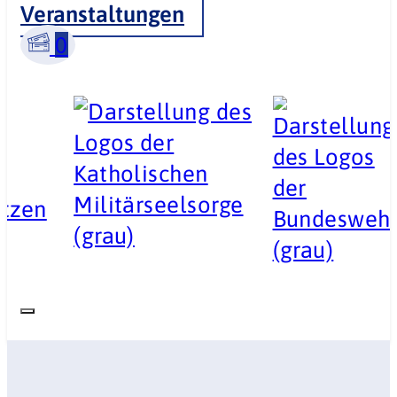
Veranstaltungen
0
ützen